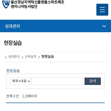
울산경남지역혁신플랫폼스마트제조
엔지니어링사업단
성과관리
현장실습
현장실습
성과관리
교육실적
현장실습
검색
전체
3
건
1
/1페이지