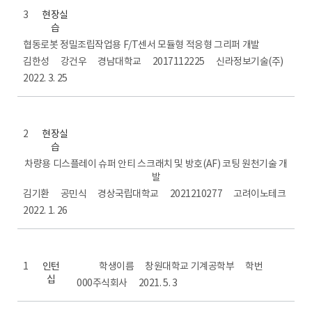
3
현장실
습
협동로봇 정밀조립작업용 F/T센서 모듈형 적응형 그리퍼 개발
김한성
강건우
경남대학교
2017112225
신라정보기술(주)
2022. 3. 25
2
현장실
습
차량용 디스플레이 슈퍼 안티 스크래치 및 방호(AF) 코팅 원천기술 개
발
김기환
공민식
경상국립대학교
2021210277
고려이노테크
2022. 1. 26
1
인턴
학생이름
창원대학교 기계공학부
학번
십
000주식회사
2021. 5. 3