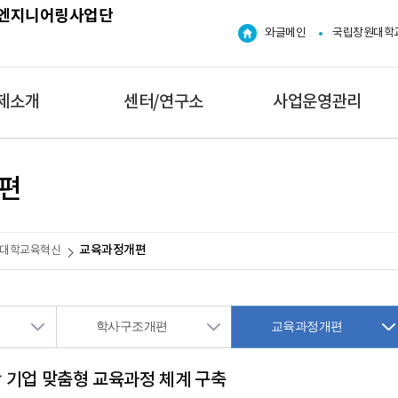
엔지니어링사업단
와글메인
국립창원대학
제소개
센터/연구소
사업운영관리
개
인재양성이노베이션센
규정
편
터
이노베이션센
지출관리
MTC센터
원인행위관리
교육과정개편
대학교육혁신
고교-연계형
산업응용공유연구소
계약관리
지역혁신센터
기업연계인력
물품 사용위치 변경 및
반출요청
학사구조개편
교육과정개편
스마트제조혁
 기업 맞춤형 교육과정 체계 구축