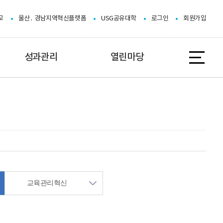
교
울산․ 경남지역혁신플랫폼
USG공유대학
로그인
회원가입
성과관리
열린마당
교육실적
공지사항
연구실적
자료실
성과 전시관
RIS 핵심장비
보도자료
교육관리혁신
Q&A
FAQ