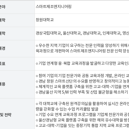
산업응용공유
분야
스마트제조엔지니어링
대학
창원대학교
고급인재취업
대학
경상국립대학교, 울산대학교, 경남대학교, 인제대학교, 영
코딩아카데미)
○ 우수한 지역 기업이 요구하는 전문 인력을 양성하기 위
배경
dP플랫폼)
육과정으로 개편하여 스마트제조엔지니어링 전문 인력 양성
글로컬대학기
목표
○ 기업 연계형 융·복합 교육과정을 발굴하고 다양한 교육
○ 참여 기업의 기업 전문가와 공동 교육과정 개발, 온라인
○ 경남 창원 스마트산단의 수요를 반영하고 창의적이고 능동
내용
○ 체계적인 교육 플랫폼 구축을 위한 고교-대학-기업을 연
○ 경남울산 지역 S/W 인력 부족 및 산업 불균형을 해소하기
○ 각 대학교에 구축된 원격강의실을 활용하여 실시간 온라인
량을 강화할 수 있는 수업 커리큘럼 발굴
및 전략
○ 기업 수요 연계 교육과정 프로그램을 기업체 전문가와 공
○ 울산경남형 교육 플랫폼 구축을 위한 해외 유수대학을
○ 고교-대학-기업을 잇는 중장기적 통합 지역 교육 프로그