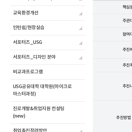
비교과프로그램
소과제5 (
핵심
연구소)
교육환경개선
USG공유대학 대학원
주관
(마이크로마스터과정)
소과제6 (
인턴쉽/현장실습
연계)
진로개발&취업지원 컨
참여
설팅(new)
소과제7 (
서포터즈_USG
추진
취업촉진장려방안
소과제8(i
서포터즈_디자인 분야
자율과제(
추진
술센터)
비교과프로그램
추진
USG공유대학 대학원(마이크로
마스터과정)
진로개발&취업지원 컨설팅
(new)
추진방법 
취업촉진장려방안