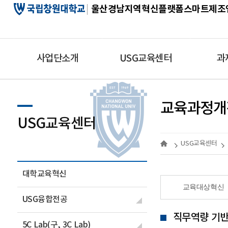
울산경남지역혁신플랫폼스마트제조
사업단소개
USG교육센터
과
인사말
대학교육혁신
대과제 소
교육과정개
사업목표
USG융합전공
소과제1 (
USG교육센터
터)
조직도
5C Lab(구, 3C Lab)
USG교육센터
소과제2 (
담당자 및 역할
교육환경개선
특화분야)
대학교육혁신
위원회
인턴쉽/현장실습
소과제3 (
매칭)
교육대상혁신
시그니처 및 캐릭터
서포터즈_USG
USG융합전공
소과제4 (
찾아오시는길
서포터즈_디자인 분야
직무역량 기반
신선도)
5C Lab(구, 3C Lab)