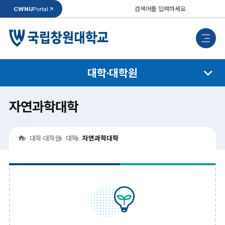
통
CWNU
Portal
합
검
검
색
색
모
바
일
메
뉴
대학·대학원
자연과학대학
홈
대학·대학원
대학
자연과학대학