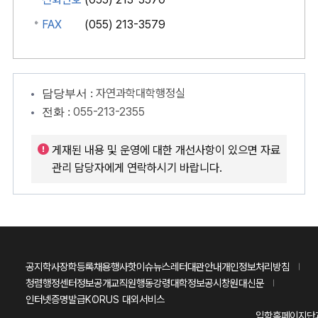
FAX
(055) 213-3579
자연과학대학행정실
담당부서 :
055-213-2355
전화 :
게재된 내용 및 운영에 대한 개선사항이 있으면 자료
관리 담당자에게 연락하시기 바랍니다.
공지
학사
장학
등록
채용
행사
핫이슈
뉴스레터
대관안내
개인정보처리방침
청렴행정센터
정보공개
교직원행동강령
대학정보공시
창원대신문
인터넷증명발급
KORUS 대외서비스
입학홈페이지
단