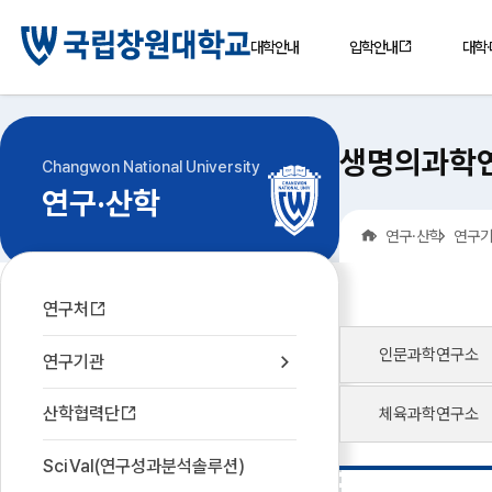
대학안내
입학안내
대학
생명의과학
Changwon National University
연구·산학
홈
연구·산학
연구
연구처
인문과학연구소
연구기관
산학협력단
체육과학연구소
SciVal(연구성과분석솔루션)