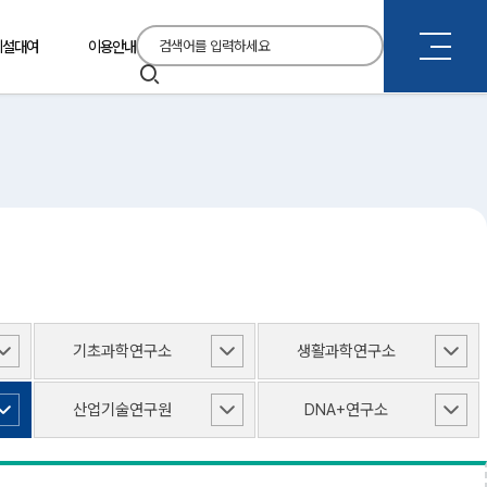
통
시설대여
이용안내
합
검
검
색
색
기초과학연구소
생활과학연구소
산업기술연구원
DNA+연구소