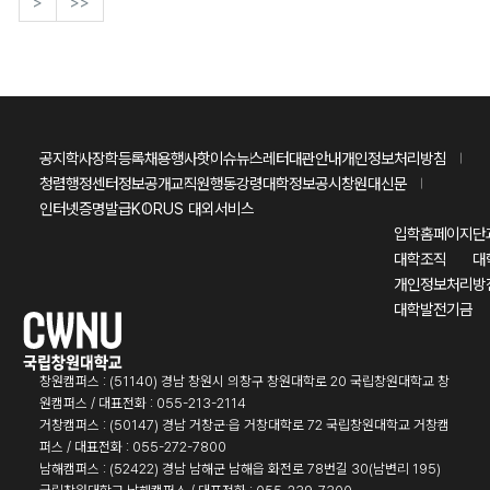
>
>>
공지
학사
장학
등록
채용
행사
핫이슈
뉴스레터
대관안내
개인정보처리방침
청렴행정센터
정보공개
교직원행동강령
대학정보공시
창원대신문
인터넷증명발급
KORUS 대외서비스
입학홈페이지
단
대학조직
대
개인정보처리방
대학발전기금
창원캠퍼스 : (51140) 경남 창원시 의창구 창원대학로 20 국립창원대학교 창
원캠퍼스 / 대표전화 : 055-213-2114
거창캠퍼스 : (50147) 경남 거창군·읍 거창대학로 72 국립창원대학교 거창캠
퍼스 / 대표전화 : 055-272-7800
남해캠퍼스 : (52422) 경남 남해군 남해읍 화전로 78번길 30(남변리 195)