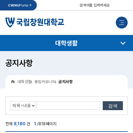
통
CWNU
Portal
합
검
검
색
색
모
바
일
메
뉴
대학생활
공지사항
홈
대학생활
봉림커뮤니티
공지사항
검색
전체
8,180
건
1
/818페이지