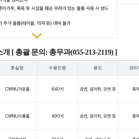
 취식물 섭취금지
종이가루, 폭죽 등 시설물 훼손 우려가 있는 물품 사용 시 반드
외 추가 물품(테이블, 의자 등) 대여 불가
[ 총괄 문의: 총무과(055-213-2119) ]
호실명
수용인원
용도
관리
CWNU가온홀
640석
공연, 음악회, 강연 등
총
CWNU이룸홀
490석
공연, 음악회, 강연 등
총