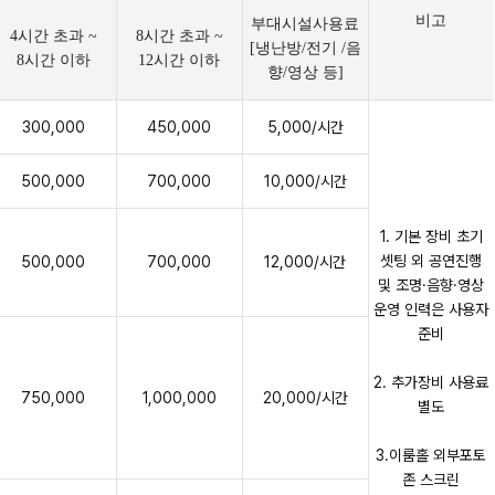
비고
부대시설사용료
4시간 초과 ~
8시간 초과 ~
[냉난방/전기 /음
8시간 이하
12시간 이하
향/영상 등]
300,000
450,000
5,000/시간
500,000
700,000
10,000/시간
1. 기본 장비 초기
셋팅 외 공연진행
500,000
700,000
12,000/시간
및 조명·음향·영상
운영 인력은 사용자
준비
2. 추가장비 사용료
750,000
1,000,000
20,000/시간
별도
3.이룸홀 외부포토
존 스크린