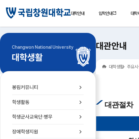
대학안내
입학안내
대학
대관안내
Changwon National University
대학생활
홈
대학생활
주요시
봉림커뮤니티
학생활동
대관절차
학생군사교육단·병무
장애학생지원