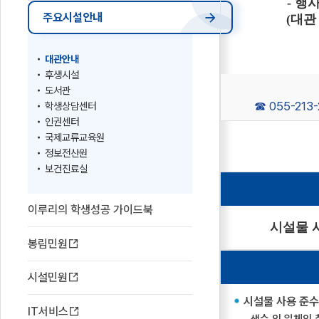
- 행
주요시설안내
(대관
대관안내
후생시설
도서관
☎ 055-213
학생상담센터
인권센터
다
국제교류교육원
음
정보전산원
보건진료실
이루리의 학생성공 가이드북
시설물 
봉림민원
시설민원
시설물 사용 준수
IT서비스