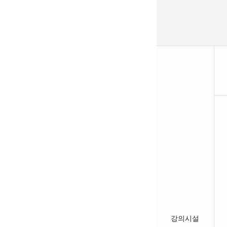
대
관
시
설
소
개
-
시
설
사
용
료
강의시설