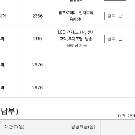
빔프로젝터, 전자교탁,
대학
2366
클릭
음향장비
LED 전자스크린, 전자
무과
2119
교탁,무대조명, 방송·
클릭
음향 장비 등
무과
2676
무과
2676
납부 )
(단위 : 원)
대관료(원)
공공요금(원)