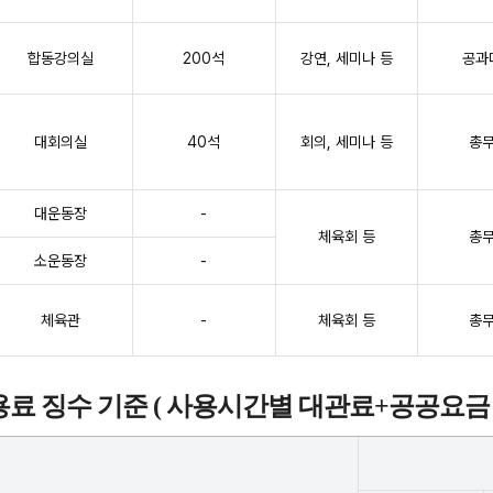
합동강의실
200석
강연, 세미나 등
공과
대회의실
40석
회의, 세미나 등
총
대운동장
-
체육회 등
총
소운동장
-
체육관
-
체육회 등
총
료 징수 기준 ( 사용시간별 대관료+공공요금 