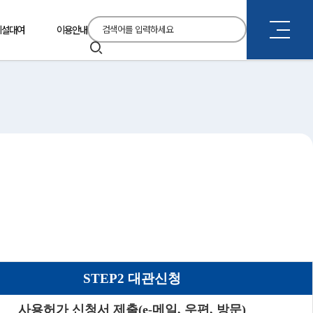
통
시설대여
이용안내
합
검
검
색
색
STEP2 대관신청
사용허가 신청서 제출(e-메일, 우편, 방문)