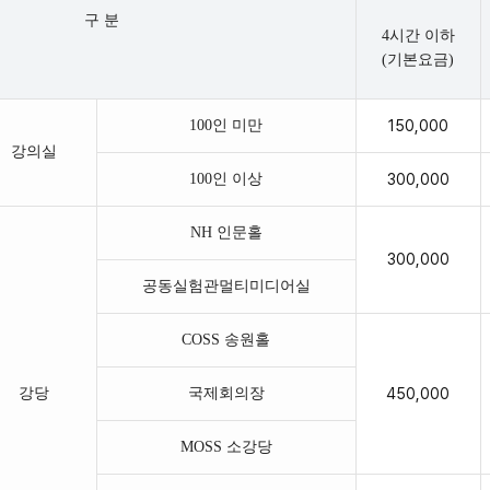
구 분
4시간 이하
(기본요금)
100인 미만
150,000
강의실
100인 이상
300,000
NH 인문홀
300,000
공동실험관멀티미디어실
COSS 송원홀
강당
국제회의장
450,000
MOSS 소강당