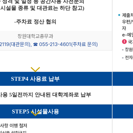
사 성격 및 일정 등 공간사용 사전문의
 시설물 종류 및 대관료는 하단 참고)
제출처
-주차료 정산 협의
우편/
자
e-메
창원대학교총무과
국
-2119(대관문의), ☎ 055-213-4601(주차료 문의)
창원
전자
다
STEP4 사용료 납부
음
사용 5일전까지 안내된 대학계좌로 납부
다
STEP5 시설물사용
음
사항 이행 철저