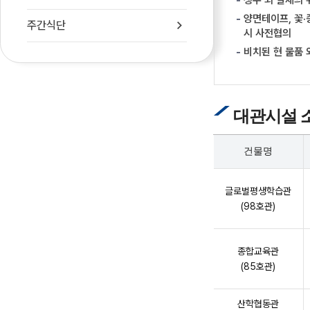
생수 외 일체의
양면테이프, 꽃·
주간식단
시 사전협의
비치된 현 물품 
대관시설 소개 
건물명
대
관
글로벌평생학습관
시
(98호관)
설
소
종합교육관
개
(85호관)
산학협동관