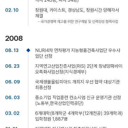
석사 245명, 박사 34명)
02. 10
창원대, 카이스트, 경상남도, 창원시간 양해각서
체결
- 국가경쟁력 제고를 위한 연구개발 및 인력양성 협력사업
2008
08. 13
NURI4차 연차평가 지능형홈건축사업단 우수사
업단 선정
06. 23
지역연고산업진층사업(RIS) 2단계 창녕양파바이
오특화사업선정(지식경제부)
06. 09
국제생물올림피아드 개최지 우선 협약 대상기관
최종선정
06. 03
중소기업 직업훈련 컨소시엄 신규 운영기관 선정
(노동부,한국산업인력공단)
03. 02
6개대학(8개학군 4개학부(12개전공) 39개학과)
입학정원 1,887명