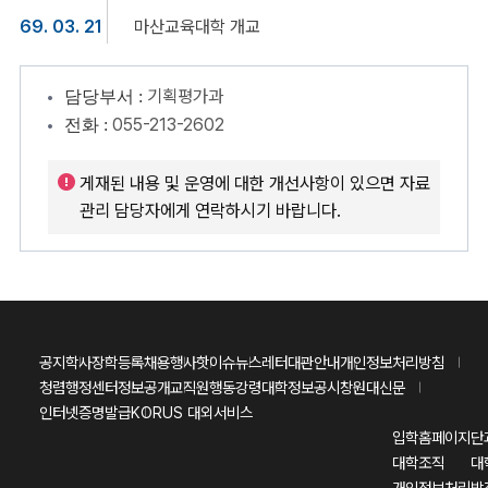
69. 03. 21
마산교육대학 개교
기획평가과
담당부서 :
055-213-2602
전화 :
게재된 내용 및 운영에 대한 개선사항이 있으면 자료
관리 담당자에게 연락하시기 바랍니다.
공지
학사
장학
등록
채용
행사
핫이슈
뉴스레터
대관안내
개인정보처리방침
청렴행정센터
정보공개
교직원행동강령
대학정보공시
창원대신문
인터넷증명발급
KORUS 대외서비스
입학홈페이지
단
대학조직
대
개인정보처리방