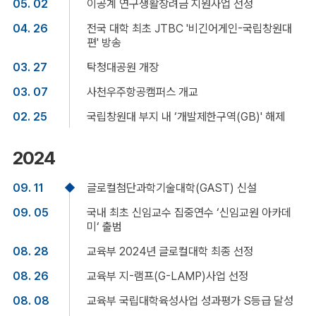
05. 02
이공계 연구생활장려금 지원사업 선정
04. 26
전국 대학 최초 JTBC '비긴어게인-국립창원대
편' 방송
03. 27
탁청대공원 개장
03. 07
사천우주항공캠퍼스 개교
02. 25
국립창원대 부지 내 ‘개발제한구역(GB)' 해제
2024
09. 11
글로컬첨단과학기술대학(GAST) 신설
09. 05
국내 최초 신임교수 집중연수 ‘신임교원 아카데
미‘ 출범
08. 28
교육부 2024년 글로컬대학 최종 선정
08. 26
교육부 지-램프(G-LAMP)사업 선정
08. 08
교육부 국립대학육성사업 성과평가 S등급 달성