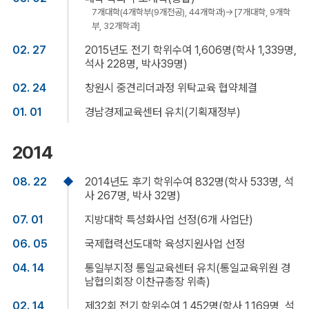
7개대학(4개학부(9개전공), 44개학과)→[7개대학, 9개학
부, 32개학과]
02. 27
2015년도 전기 학위수여 1,606명(학사 1,339명,
석사 228명, 박사39명)
02. 24
창원시 중견리더과정 위탁교육 협약체결
01. 01
경남경제교육센터 유치(기획재정부)
2014
08. 22
2014년도 후기 학위수여 832명(학사 533명, 석
사 267명, 박사 32명)
07. 01
지방대학 특성화사업 선정(6개 사업단)
06. 05
국제협력선도대학 육성지원사업 선정
04. 14
통일부지정 통일교육센터 유치(통일교육위원 경
남협의회장 이찬규총장 위촉)
02. 14
제32회 전기 학위수여 1,452명(학사 1,169명, 석