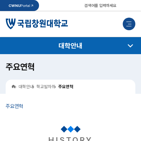
통
CWNU
Portal
합
검
검
색
색
모
바
일
메
뉴
대학안내
주요연혁
홈
대학안내
학교발자취
주요연혁
주요연혁
HISTORY