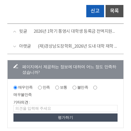
신고
목록
윗글
2026년 1학기 통영시 대학생 등록금 전액지원사업(~'26. 3. 31.(화))
아랫글
(재)경상남도장학회_2026년 도내 대학 재학 장학생 모집․선발 공고(~26.9.1(화)~10.2.(금) 18시)
페이지에서 제공하는 정보에 대하여 어느 정도 만족하
셨습니까?
매우만족
만족
보통
불만족
매우불만족
기타의견 :