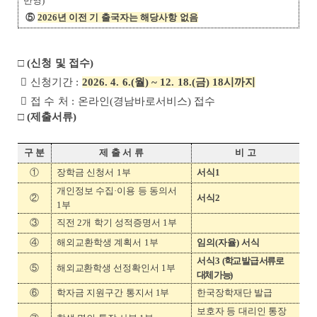
반영
)
⑤
2026
년 이전 기 출국자는 해당사항 없음
□
(
신청 및 접수
)

신청기간
:
2026. 4. 6.(
월
) ~ 12. 18.(
금
) 18
시까지

접 수 처
:
온라인
(
경남바로서비스
)
접수
□
(
제출서류
)
구 분
제 출 서 류
비 고
①
장학금 신청서
1
부
서식
1
개인정보 수집
·
이용 등 동의서
②
서식
2
1
부
③
직전
2
개 학기 성적증명서
1
부
④
해외교환학생 계획서
1
부
임의
(
자율
)
서식
서식
3
(
학교 발급 서류로
⑤
해외교환학생 선정확인서 1부
대체 가능
)
⑥
학자금 지원구간 통지서
1부
한국장학재단 발급
보호자 등 대리인 통장