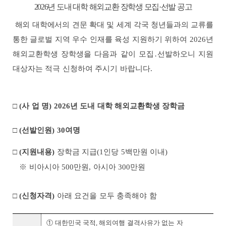
2026년 도내 대학 해외교환 장학생 모집·선발 공고
해외 대학에서의 견문 확대 및 세계 각국 청년들과의 교류를
통한
글로벌 지역 우수 인재를 육성 지원하기 위하여
2026
년
해외교환학생 장학생을 다음과 같이 모집
․
선발하오니 지원
대상자는 적극 신청하여 주시기 바랍니다
.
□
(사 업 명) 2026년 도내 대학 해외교환학생 장학금
□
(
선발인원
) 30
여명
□
(
지원내용
)
장학금 지급
(1
인당
5
백만원 이내
)
※
비아시아
500
만원
,
아시아
300
만원
□
(
신청자격
)
아래 요건을 모두 충족해야 함
①
대한민국 국적
,
해외여행 결격사유가 없는 자