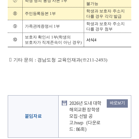
⑦
학생 명의 통장 사본
1
부
불가능
학생과 보호자 주소지
⑧
주민등록등본 1부
다를 경우 각각 발급
학생과 보호자 주소지
⑨
가족관계증명서 1부
다를 경우 첨부
보호자 확인서
1
부
(
학생의
⑩
서식
4
보호자가 직계존속이 아닌 경우
)

기타 문의
:
경남도청 교육인재과
(☏211-2493)
2026년 도내 대학
바로보기
해외교환 장학생
붙임자료
모집·선발 공
고.hwp
(다운로
드 : 86회)