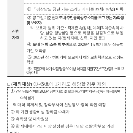
② 「
경상남도 청년 기본 조례
」
에 따른
39
세
('87
년
)
이하
③
공고
일 기준 현재
도내 주민등록상 주소지를 두고
있는 자(학생
및 보호자)
※
보호자 범위 기준
:
직계존속
(
원칙
),
예외
[
직계존속의 사
신청
망
,
실종
,
행방불명
등으로
학생을 실질적으로 부양
자격
하고 있는 자
(
형제자매
,
친족
,
지인 등
)]
④
도내 대학 소속 학부생
으로, 2026년 1·2학기 모두 정규학
기인 재학생
⑤
2026년 상‧하반기에 모교에서 해외교환학생으로 선정된
학생
⑥
직전 2개 학기 학점 평균 3.0 이상, 학자금 지원구간 6구간(중위소득 13
0%) 이내
□
(
제외대상
)
①~⑤
호에
1
개라도 해당할 경우 제외
①
경상남도장학회 2026년 장학사업 및 모교·해외대학 지원금(숙식제공)
중복
수혜 불가
※
대학 국제처 및 장학부서에 선발통보
·
중복 확인 예정
②
타 기관 생활비성 장학금 수혜자
③
휴학생 및 대학원생
④
한 세대에서
2
명 이상 선정될 경우
1
명만 선발
(
학부모 의견